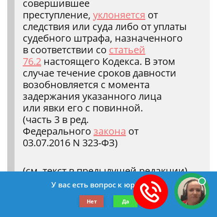
совершившее
преступление,
уклоняется
от
следствия или суда либо от уплаты
судебного штрафа, назначенного
в соответствии со
статьей
76.2
настоящего Кодекса. В этом
случае течение сроков давности
возобновляется с момента
задержания указанного лица
или явки его с повинной.
(часть 3 в ред.
Федерального
закона
от
03.07.2016 N 323-ФЗ)
(см. текст в предыдущей редакции)
У вас есть вопрос к юристу?
4. Вопрос о применении сроков
Нет
Да
давности к лицу, совершившему