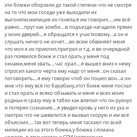
эти бомжи оборзели до такой степени что не смотря
на то что мои соседи уже выходили их
выгоняли,милиция их гоняла,я им говорил.....им всё-
равно....прут как зомби....в подъезде нагадили прямо
у моих дверей....я обращался к участковому...а он и
слушать ничего не хочет....во всем обвиняет меня
что мол я их приютил,пригрел и т.д. и во очередной
раз появился бомж и стал орать у меня под
окнами,меня звать....час орал....я вышел вниз к нему
спросил какого черта ему надо от меня...он сказал
поговорить....я ему говорю чтоб он пошел вон...а он
мне что ему всё по барабану,этот бомж меня послал
и стал орать и всяко обзывать и меня и всех моих
родных-я сразу ему в табло как влепил что он рухнул
и потерял сознание....я увидел кровь у него из уха и
смотрю что не шевелится и вызвал скорую и им всё
объяснил.....так вот теперь меня таскают по всей
милиции из-за этого бомжа,у бомжа сломана