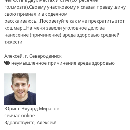
челюсть в двух местах и СГМ (сотресение
гол.мозга).Своему участковому я сказал правду ,вину
свою признал и в содеяном
расскаиваюсь...Посоветуйте как мне прекратить этот
кошмар...На меня завели уголовное дело за
нанесение (причинение) вреда здоровью средней
тяжести
Алексей, г. Северодвинск
неумышленное причинение вреда здоровью
Юрист: Эдуард Мирасов
сейчас online
Здравствуйте, Алексей!