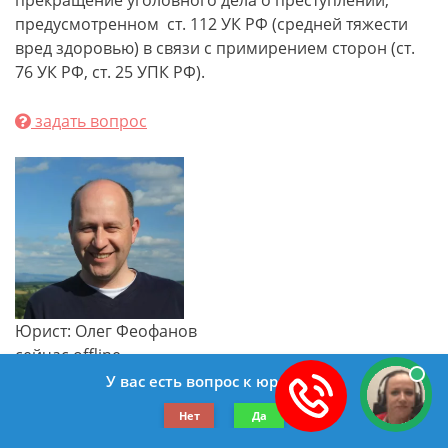
прекращение уголовного дела о преступлении,
предусмотренном ст. 112 УК РФ (средней тяжести
вред здоровью) в связи с примирением сторон (ст.
76 УК РФ, ст. 25 УПК РФ).
задать вопрос
Юрист: Олег Феофанов
сейчас offline
добрый день. Если отчим заявит в полицию, то
У вас есть вопрос к юристу?
воможно
Нет
Да