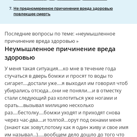
Не предномеренное причинение вреда здоровью
повлекшее смерть
Последние вопросы по теме: «неумышленное
причинение вреда здоровью »
Неумышленное причинение вреда
здоровью
У меня такая ситуация....ко мне в течение года
стучаться в дверь бомжи и просят то воды то
сигарет....достали уже....я выходил им говорил чтоб
убирались отсюда...они не поняли....и в отместку
стали следующий раз колотиться уже ногами и
орать....вызывал милицию несколько
раз....бестолку....бомжи уходят и приходят снова
через час-два....и толпой...орут под окнами меня
(знают как зовут,потому как я один живу и свое имя
им называл...).....вообщем дело дошло до того что