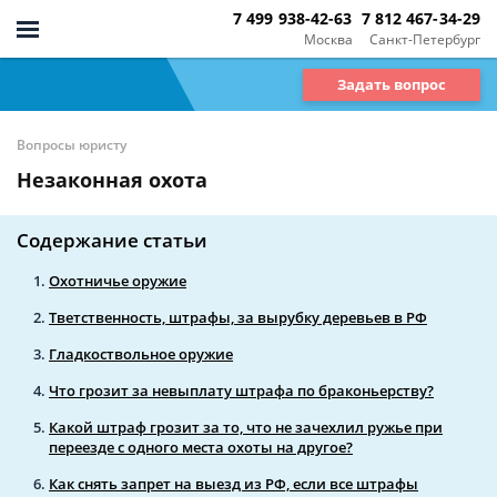
7 499 938-42-63
7 812 467-34-29
Москва
Санкт-Петербург
Задать вопрос
Вопросы юристу
Незаконная охота
Содержание статьи
Охотничье оружие
Тветственность, штрафы, за вырубку деревьев в РФ
Гладкоствольное оружие
Что грозит за невыплату штрафа по браконьерству?
Какой штраф грозит за то, что не зачехлил ружье при
переезде с одного места охоты на другое?
Как снять запрет на выезд из РФ, если все штрафы