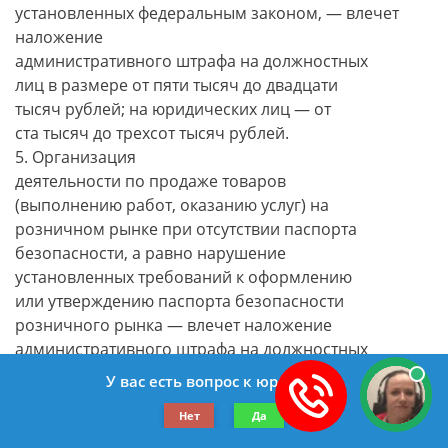
установленных федеральным законом, — влечет
наложение
административного штрафа на должностных
лиц в размере от пяти тысяч до двадцати
тысяч рублей; на юридических лиц — от
ста тысяч до трехсот тысяч рублей.
5. Организация
деятельности по продаже товаров
(выполнению работ, оказанию услуг) на
розничном рынке при отсутствии паспорта
безопасности, а равно нарушение
установленных требований к оформлению
или утверждению паспорта безопасности
розничного рынка — влечет наложение
административного штрафа на должностных
лиц в размере от двадцати пяти тысяч до
У вас есть вопрос к юристу?
пятидесяти тысяч рублей; на юридических
Нет
Да
лиц — от двухсот пятидесяти тысяч до
пятисот тысяч рублей.