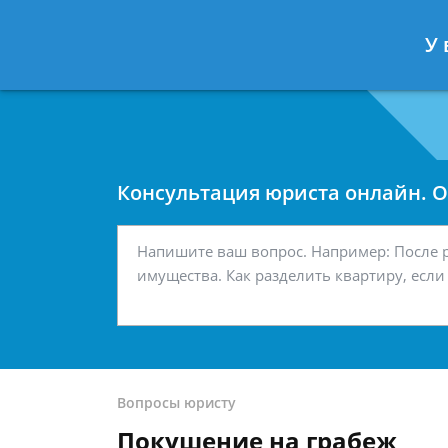
Москва
Санкт-Петербург
У 
7 499 938-42-63
7 812 467-34-
Консультация юриста онлайн. От
Вопросы юристу
Покушение на грабеж