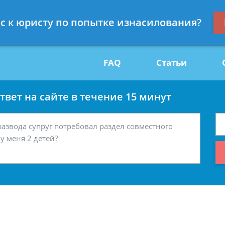
Получите консул
ос к юристу по попытке изнасилования?
29
бес
FAQ
Статьи
вет на сайте в течение 15 минут