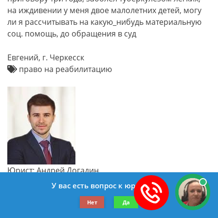
на иждивении у меня двое малолетних детей, могу
ли я рассчитывать на какую_нибудь материальную
соц. помощь, до обращения в суд
Евгений, г. Черкесск
право на реабилитацию
Юрист: Андрей Догадин
сейчас online
У вас есть вопрос к юристу?
Здравствуйте. Если вас признали невиновным, вы
Нет
Да
имеете право на реабилитацию, в том числе на
материальную компенсацию от государства.