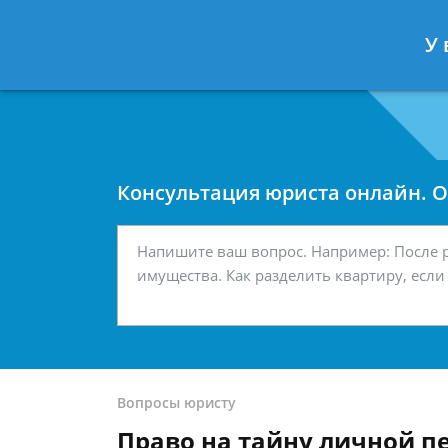
Москва
Санкт-Петербург
У 
7 499 938-42-63
7 812 467-34-
Консультация юриста онлайн. От
Вопросы юристу
Право на тайну личной п