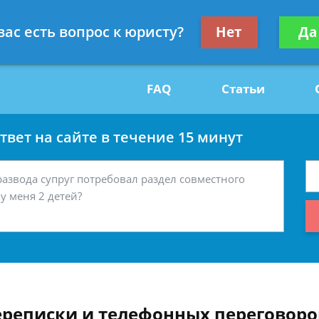
Получите консул
вас есть вопрос к юристу?
Нет
Да
29
бес
FAQ
Статьи
вет на сайте в течение 15 минут
ереписки и телефонных переговоро