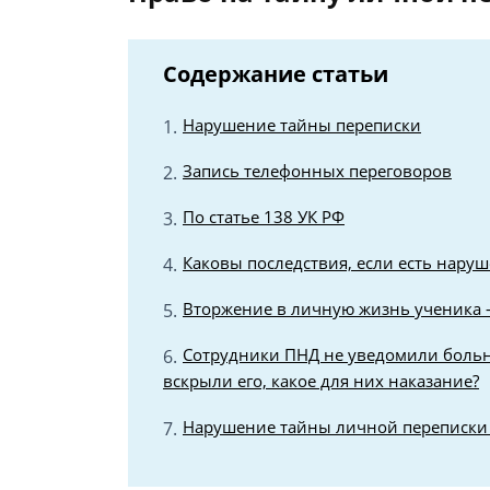
Содержание статьи
Нарушение тайны переписки
Запись телефонных переговоров
По статье 138 УК РФ
Каковы последствия, если есть наруш
Вторжение в личную жизнь ученика –
Сотрудники ПНД не уведомили больно
вскрыли его, какое для них наказание?
Нарушение тайны личной переписки 