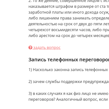
2. То же деяние, совершенное лицом с и
наказывается штрафом в размере от ста т
заработной платы или иного дохода осужд
либо лишением права занимать определ
деятельностью на срок от двух до пяти л
четырехсот восьмидесяти часов, либо пр
либо арестом на срок до четырех месяцев
задать вопрос
Запись телефонных переговоро
1) Насколько законна запись телефонных
2) зачем службы поддержки предупрежда
3) в каких случаях я как физ лицо не име
переговоров? Аналогичный вопрос, если 