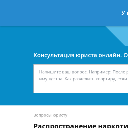
Москва
Санкт-Петербург
У 
7 499 938-42-63
7 812 467-34-
Консультация юриста онлайн. От
Вопросы юристу
Распространение наркот