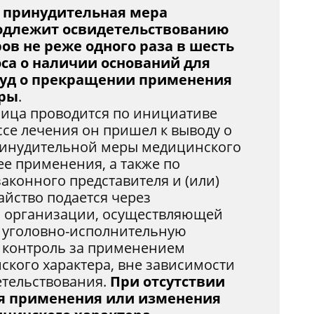
а принудительная мера
подлежит освидетельствованию
ов не реже одного раза в шесть
са о наличии оснований для
суд о прекращении применения
еры
.
лица проводится по инициативе
ссе лечения он пришел к выводу о
инудительной меры медицинского
ее применения, а также по
законного представителя и (или)
айство подается через
 организации, осуществляющей
и уголовно-исполнительную
контроль за применением
кого характера, вне зависимости
етельствования.
При отсутствии
я применения или изменения