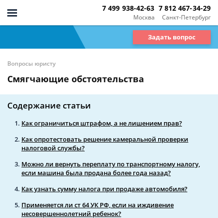
7 499 938-42-63
7 812 467-34-29
Москва
Санкт-Петербург
Задать вопрос
Вопросы юристу
Смягчающие обстоятельства
Содержание статьи
Как ограничиться штрафом, а не лишением прав?
Как опротестовать решение камеральной проверки
налоговой службы?
Можно ли вернуть переплату по транспортному налогу,
если машина была продана более года назад?
Как узнать сумму налога при продаже автомобиля?
Применяется ли ст 64 УК РФ, если на иждивение
несовершеннолетний ребенок?