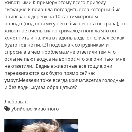
животными.К примеру этому всего приведу
ситуацию:Я подошла погладить осла который был
привязан к дереву на 10 сантимитровом
поводке(под ногами у него был песок а не трава),это
животное очень силно кричало,я поняла что он
хочет пить и налила в ладонь воды,он слизал ее как
будто год не пил..Я подошла к сотрудникам и
спросила в чем проблема,мне ответили тем что
ослы не пьют воду,а на вопрос что же они пьют мне
не ответили...Бедные животные все тощие,они
передвигаются как будто прямо сейчас
умрут.Медведи тоже всегда кричат,всегда голодные
и без воды...кудаа обращаться?
Любовь, г.
убийство животного