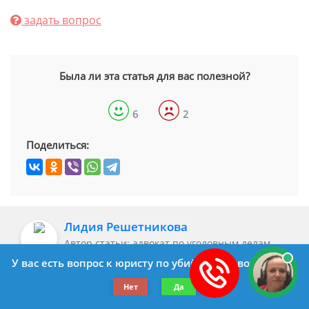
задать вопрос
Была ли эта статья для вас полезной?
6
2
Поделиться:
Лидия Решетникова
Автор статьи: адвокат по уголовным делам
У вас есть вопрос к юристу по убийству животных?
Помогаю выстроить защиту, найти
доказательства. Составлю документы в суд,
Нет
Да
проконсультирую по работе со следственными