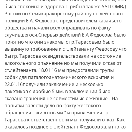
была спокойна и здорова. Прибыл так же УУП ОМВД
России по Семикаракорскому району ст. лейтенант
полиции Е.А. Федосов с представителем казачьего
общества и начали всех опрашивать по факту
случившегося.Спервых действий Е.А Федосова было
понятно что они знакомы с гр.Тарасовым,было
выдвинуто требование к ст.лейтенанту Федосову что
бы гр. Тарасова освидетельствовали на состояние
алкогольного опьянение но мы получили отказ от
ст.лейтенанта. 18.01.16 мы предоставили трупы
собак для паталогоанатомического вскрытия и
22.01.16получили заключение и несколько
пакетиков с дробью 5 мм, в заключении было
сказано "ранения не совместимые с жизнью". На
попытки завести дело по факту жестокого
обращения с животными " и привлечения гр.
Тарасова к ответственности мы получили отказ. Как
оказалось позднее ст.лейтенант Федосов халатно ко