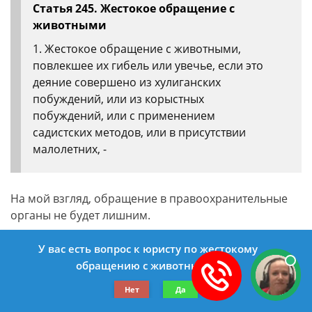
Статья 245. Жестокое обращение с
животными
1. Жестокое обращение с животными,
повлекшее их гибель или увечье, если это
деяние совершено из хулиганских
побуждений, или из корыстных
побуждений, или с применением
садистских методов, или в присутствии
малолетних, -
На мой взгляд, обращение в правоохранительные
органы не будет лишним.
задать вопрос
У вас есть вопрос к юристу по жестокому
обращению с животными?
Нет
Да
Была ли эта статья для вас полезной?