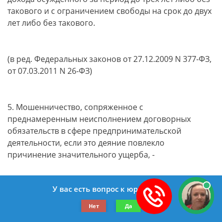
такового и с ограничением свободы на срок до двух
лет либо без такового.
(в ред. Федеральных законов от 27.12.2009 N 377-ФЗ,
от 07.03.2011 N 26-ФЗ)
5. Мошенничество, сопряженное с
преднамеренным неисполнением договорных
обязательств в сфере предпринимательской
деятельности, если это деяние повлекло
причинение значительного ущерба, -
У вас есть вопрос к юристу?
наказывается штрафом в размере до трехсот тысяч
рублей или в размере заработной платы или иного
Нет
Да
дохода осужденного за период до двух лет, либо