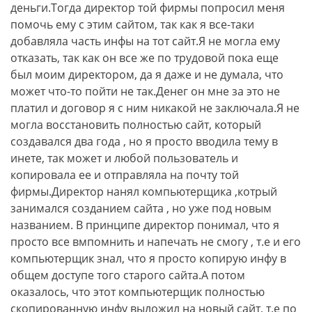
деньги.Тогда директор той фирмы попросил меня
помочь ему с этим сайтом, так как я все-таки
добавляла часть инфы на тот сайт.Я не могла ему
отказать, так как он все же по трудовой пока еще
был моим директором, да я даже и не думала, что
может что-то пойти не так.Денег он мне за это не
платил и договор я с ним никакой не заключала.Я не
могла восстановить полностью сайт, который
создавался два года , но я просто вводила тему в
инете, так может и любой пользователь и
копировала ее и отправляла на почту той
фирмы.Директор нанял компьютерщика ,котрый
занимался созданием сайта , но уже под новым
названием. В принципе директор понимал, что я
просто все вмпомнить и напечать не смогу , т.е и его
компьютерщик знал, что я просто копирую инфу в
общем доступе того старого сайта.А потом
оказалось, что этот компьютерщик полностью
скопированную инфу выложил на новый сайт, т.е по