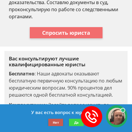
доказательства. Составлю документы в суд,
проконсультирую по работе со следственными
органами.
Спросить юриста
Вас консультируют лучшие
квалифицированные юристы
Бесплатно
: Наши адвокаты оказывают
бесплатную первичную консультацию по любым
юридическим вопросам. 90% процентов дел
решаются одной бесплатной консультацией.
Круглосуточно
: Задайте вопрос юристу по
недвижимости в
онлайн-чате
, либо позвоните
У вас есть вопрос к юристу?
по телефону горячей линии круглосуточно и без
Нет
Да
выходных