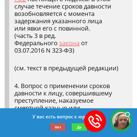
случае течение сроков давности
возобновляется с момента
задержания указанного лица
или явки его с повинной.
(часть 3 в ред.
Федерального
закона
от
03.07.2016 N 323-ФЗ)
(см. текст в предыдущей редакции)
4. Вопрос о применении сроков
давности к лицу, совершившему
преступление, наказуемое
смертной казнью или
пожизненным лишением
У вас есть вопрос к юристу?
свободы, решается судом. Если суд
Нет
Да
не сочтет возможным освободить