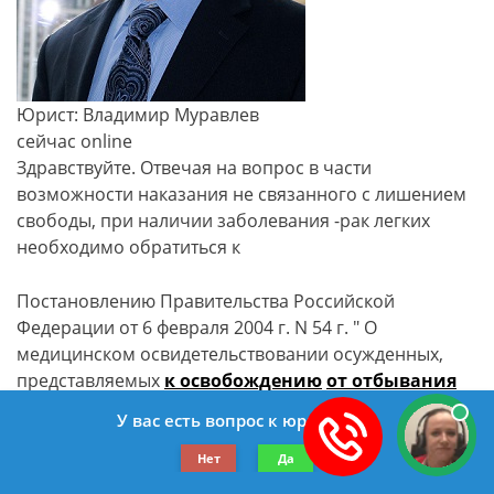
Юрист: Владимир Муравлев
сейчас online
Здравствуйте. Отвечая на вопрос в части
возможности наказания не связанного с лишением
свободы, при наличии заболевания -рак легких
необходимо обратиться к
Постановлению Правительства Российской
Федерации от 6 февраля 2004 г. N 54 г. " О
медицинском освидетельствовании осужденных,
представляемых
к освобождению
от отбывания
наказания
в связи с болезнью"
У вас есть вопрос к юристу?
Перечень заболеваний,
препятствующих
Нет
Да
отбыванию наказания
...