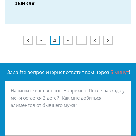
рынках
3
4
5
...
8
Задайте вопрос и юрист ответит вам через
5 минут
!